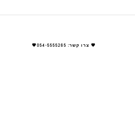
🖤054-5555265 :צרו קשר 🖤